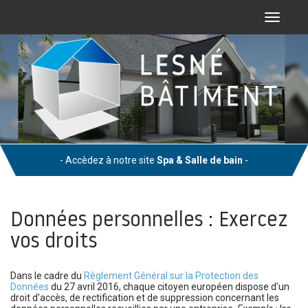
Toggle
navigati
- Accèdez à notre site
Spa & Salle de bain
-
Données personnelles : Exercez
vos droits
Dans le cadre du
Règlement Général sur la Protection des
Données
du 27 avril 2016, chaque citoyen européen dispose d'un
droit d'accès, de rectification et de suppression concernant les